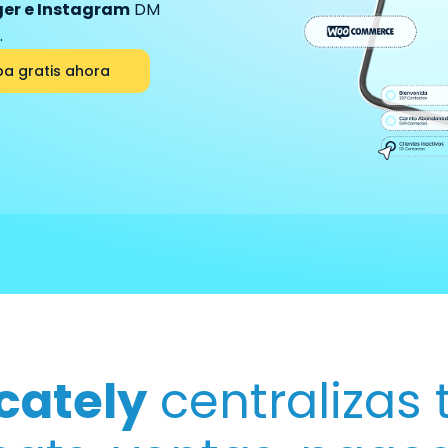
er e Instagram
DM
.
ba gratis ahora
cately
centralizas 