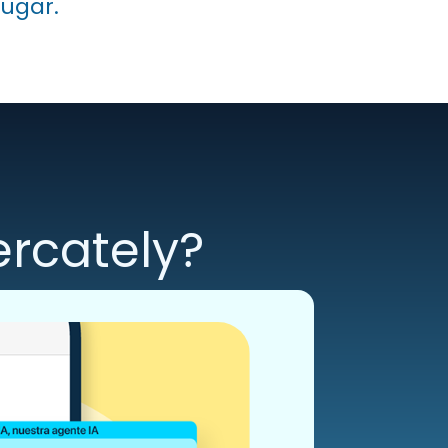
lugar.
rcately?