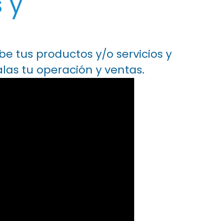
 y
e tus productos y/o servicios y
as tu operación y ventas.