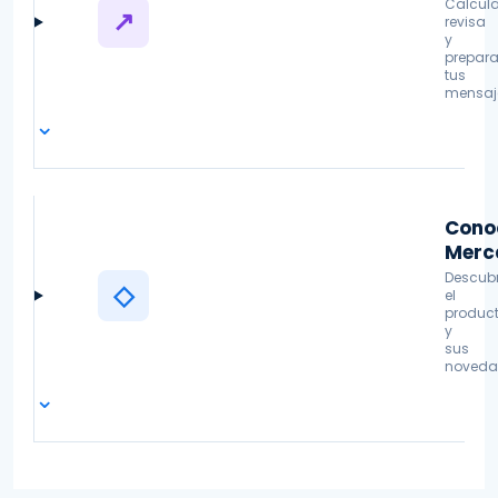
Calcula
↗
revisa
y
prepar
tus
mensaj
⌄
Cono
Merc
Descub
◇
el
produc
y
sus
noveda
⌄