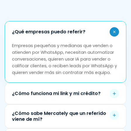
¿Qué empresas puedo referir?
Empresas pequeñas y medianas que venden o
atienden por WhatsApp, necesitan automatizar
conversaciones, quieren usar IA para vender o
calificar clientes, o reciben leads por WhatsApp y
quieren vender más sin contratar más equipo.
¿Cómo funciona mi link y mi crédito?
Tu link lleva un código que te identifica. Cuando la
¿Cómo sabe Mercately que un referido
empresa lo abre y la contactamos, queda
viene de mí?
asociada a ti.
Incentivo:
$20 en crédito para
mensajes masivos, para ti, cuando el referido