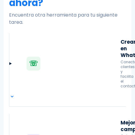
ahora?
Encuentra otra herramienta para tu siguiente
tarea.
Crea
en
What
☏
Conect
clientes
y
facilita
el
contact
⌄
Mejo
cam