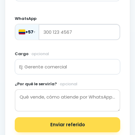
WhatsApp
+57
▾
Cargo
· opcional
¿Por qué le serviría?
· opcional
Enviar referido