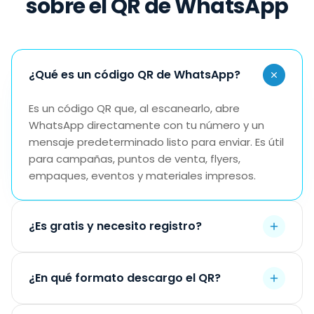
sobre el QR de WhatsApp
¿Qué es un código QR de WhatsApp?
Es un código QR que, al escanearlo, abre
WhatsApp directamente con tu número y un
mensaje predeterminado listo para enviar. Es útil
para campañas, puntos de venta, flyers,
empaques, eventos y materiales impresos.
¿Es gratis y necesito registro?
Sí. Puedes generar tu QR gratis, sin registro y con
un mensaje predeterminado de entrada para
¿En qué formato descargo el QR?
que el cliente no tenga que escribir desde cero.