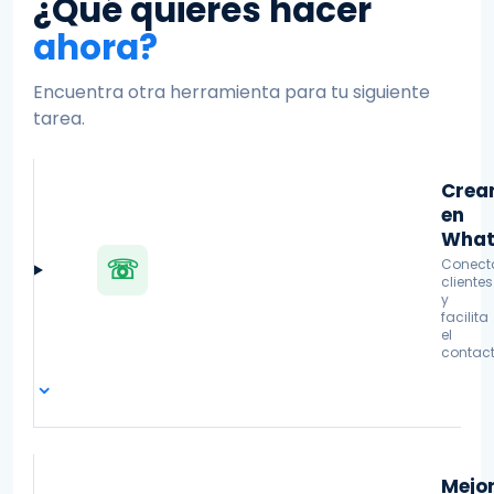
¿Qué quieres hacer
ahora?
Encuentra otra herramienta para tu siguiente
tarea.
Crea
en
What
☏
Conect
clientes
y
facilita
el
contact
⌄