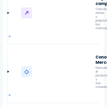
Mejo
cam
Calcula
↗
revisa
y
prepar
tus
mensaj
⌄
Cono
Merc
Descub
◇
el
produc
y
sus
noveda
⌄