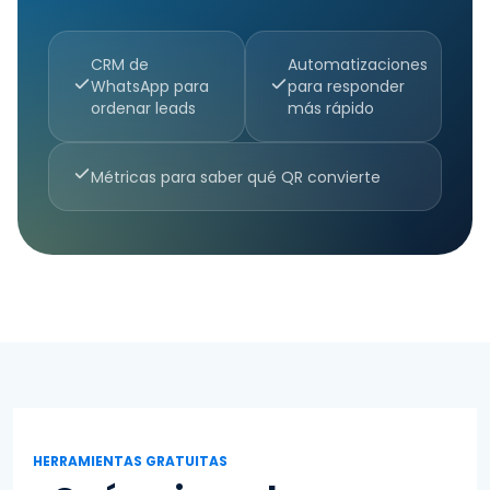
CRM de
Automatizaciones
WhatsApp para
para responder
ordenar leads
más rápido
Métricas para saber qué QR convierte
HERRAMIENTAS GRATUITAS