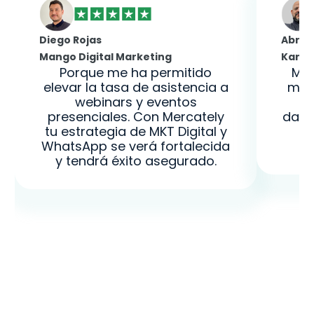
Diego Rojas
Abrah
Mango Digital Marketing
Kank 
Porque me ha permitido
Mer
elevar la tasa de asistencia a
muc
webinars y eventos
presenciales. Con Mercately
dash
tu estrategia de MKT Digital y
u
WhatsApp se verá fortalecida
y tendrá éxito asegurado.