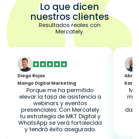
Lo que dicen
nuestros clientes
Resultados reales con
Mercately.
Diego Rojas
Abrah
Mango Digital Marketing
Kank 
Porque me ha permitido
Mer
elevar la tasa de asistencia a
muc
webinars y eventos
presenciales. Con Mercately
dash
tu estrategia de MKT Digital y
u
WhatsApp se verá fortalecida
y tendrá éxito asegurado.